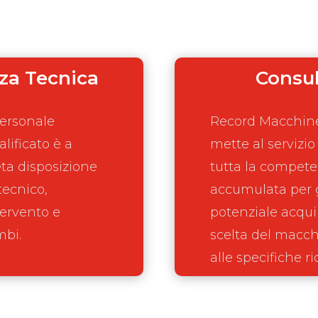
za Tecnica
Consu
ersonale
Record Macchine
lificato è a
mette al servizio
ta disposizione
tutta la compet
tecnico,
accumulata per g
tervento e
potenziale acqui
mbi.
scelta del macch
alle specifiche ri