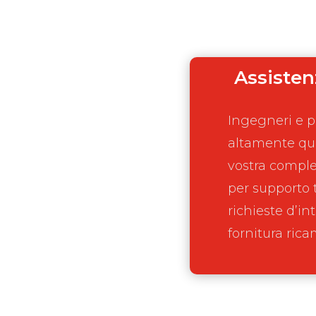
Assisten
Ingegneri e p
altamente qua
vostra comple
per supporto 
richieste d’in
fornitura rica