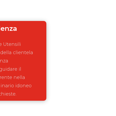
lenza
 Utensili
 della clientela
enza
uidare il
rente nella
inario idoneo
chieste.