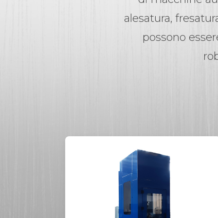
alesatura, fresatur
possono esser
ro